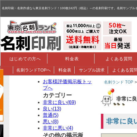
名刺,名刺印刷,名刺作成,特殊名刺,データ入稿 - お客様評価掲示板
名刺印刷・名刺作成なら東京名刺ランド！100枚242円（税込）～の名刺印刷です。名刺サンプル
はじめての方へ
料金表
よくある質問
名刺
ランドTOPへ
料金表
サンプル請求
よくある質
お客様評価掲示板トッ
名刺ランド TOP
プへ
カテゴリー
非常に良
非常に良い(69)
良い(13)
普通(5)
非常に良
悪い(8)
非常に悪い(4)
その他の掲示板