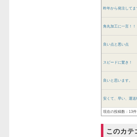
昨年から発注してま
角丸加工に一言！！
良い点と悪い点
スピードに驚き！
良いと思います。
安くて、早い、運送
現在の投稿数：13件
このカテ