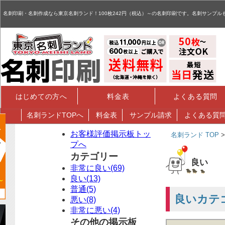
名刺,名刺印刷,名刺作成,特殊名刺,データ入稿 - お客様評価掲示板
名刺印刷・名刺作成なら東京名刺ランド！100枚242円（税込）～の名刺印刷です。名刺サンプル
はじめての方へ
料金表
よくある質問
名刺
ランドTOPへ
料金表
サンプル請求
よくある質
お客様評価掲示板トッ
名刺ランド TOP
プへ
カテゴリー
良い
非常に良い(69)
良い(13)
普通(5)
良いカテ
悪い(8)
非常に悪い(4)
その他の掲示板