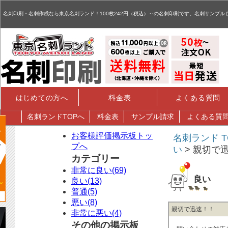
名刺,名刺印刷,名刺作成,特殊名刺,データ入稿 - お客様評価掲示板
名刺印刷・名刺作成なら東京名刺ランド！100枚242円（税込）～の名刺印刷です。名刺サンプル
はじめての方へ
料金表
よくある質問
名刺
ランドTOPへ
料金表
サンプル請求
よくある質
お客様評価掲示板トッ
名刺ランド T
プへ
い
> 親切で
カテゴリー
非常に良い(69)
良い
良い(13)
普通(5)
悪い(8)
親切で迅速！！
非常に悪い(4)
その他の掲示板