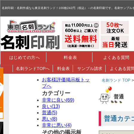
名刺,名刺印刷,名刺作成,特殊名刺,データ入稿 - お客様評価掲示板
名刺印刷・名刺作成なら東京名刺ランド！100枚242円（税込）～の名刺印刷です。名刺サンプル
はじめての方へ
料金表
よくある質問
名刺
ランドTOPへ
料金表
サンプル請求
よくある質
お客様評価掲示板トッ
名刺ランド TOP
プへ
カテゴリー
普通
非常に良い(69)
良い(13)
普通(5)
普通カテ
悪い(8)
非常に悪い(4)
その他の掲示板