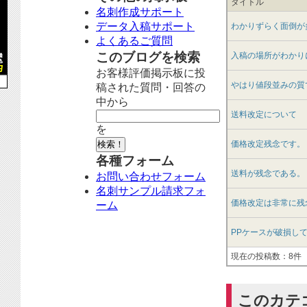
タイトル
名刺作成サポート
データ入稿サポート
わかりずらく面倒が
よくあるご質問
このブログを検索
入稿の場所がわかり
お客様評価掲示板に投
やはり値段並みの質
稿された質問・回答の
中から
送料改定について
を
価格改定残念です。
各種フォーム
送料が残念である。
お問い合わせフォーム
名刺サンプル請求フォ
価格改定は非常に残
ーム
PPケースが破損し
現在の投稿数：8件
このカテ