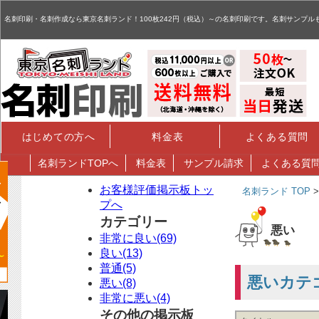
名刺,名刺印刷,名刺作成,特殊名刺,データ入稿 - お客様評価掲示板
名刺印刷・名刺作成なら東京名刺ランド！100枚242円（税込）～の名刺印刷です。名刺サンプル
はじめての方へ
料金表
よくある質問
名刺
ランドTOPへ
料金表
サンプル請求
よくある質
お客様評価掲示板トッ
名刺ランド TOP
プへ
カテゴリー
悪い
非常に良い(69)
良い(13)
普通(5)
悪いカテ
悪い(8)
非常に悪い(4)
その他の掲示板