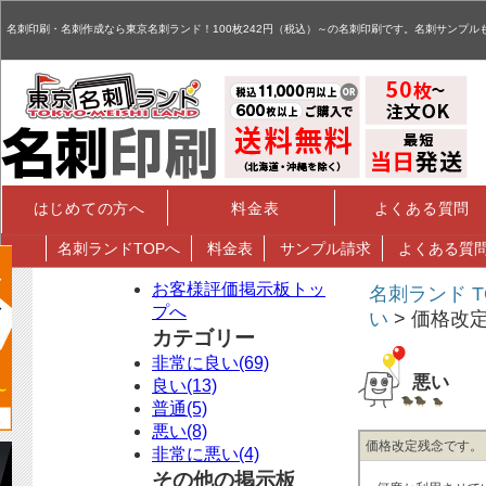
名刺,名刺印刷,名刺作成,特殊名刺,データ入稿 - お客様評価掲示板
名刺印刷・名刺作成なら東京名刺ランド！100枚242円（税込）～の名刺印刷です。名刺サンプル
はじめての方へ
料金表
よくある質問
名刺
ランドTOPへ
料金表
サンプル請求
よくある質
お客様評価掲示板トッ
名刺ランド T
プへ
い
> 価格改
カテゴリー
非常に良い(69)
悪い
良い(13)
普通(5)
悪い(8)
価格改定残念です。
非常に悪い(4)
その他の掲示板