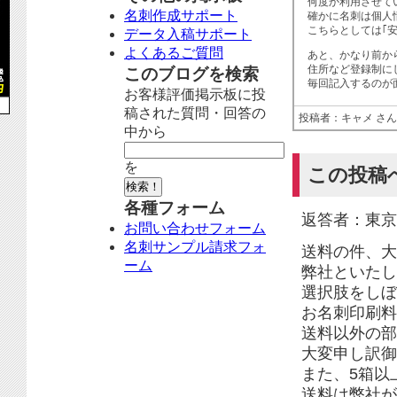
何度か利用させて
名刺作成サポート
確かに名刺は個人
こちらとしては｢
データ入稿サポート
よくあるご質問
あと、かなり前か
住所など登録制に
このブログを検索
毎回記入するのが
お客様評価掲示板に投
稿された質問・回答の
投稿者：キャメ さん
中から
を
この投稿
各種フォーム
返答者：東京
お問い合わせフォーム
名刺サンプル請求フォ
送料の件、大
ーム
弊社といたし
選択肢をしぼ
お名刺印刷料
送料以外の部
大変申し訳御
また、5箱以
送料は弊社が