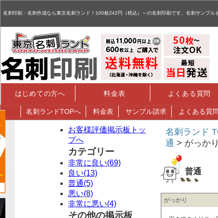
名刺,名刺印刷,名刺作成,特殊名刺,データ入稿 - お客様評価掲示板
名刺印刷・名刺作成なら東京名刺ランド！100枚242円（税込）～の名刺印刷です。名刺サンプル
はじめての方へ
料金表
よくある質問
名刺
ランドTOPへ
料金表
サンプル請求
よくある質
お客様評価掲示板トッ
名刺ランド T
プへ
通
> がっか
カテゴリー
非常に良い(69)
普通
良い(13)
普通(5)
悪い(8)
がっかり
非常に悪い(4)
その他の掲示板