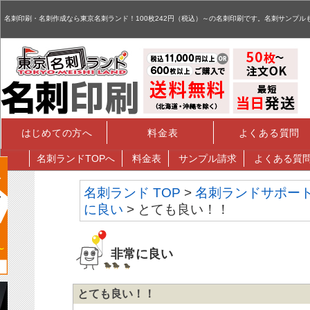
名刺,名刺印刷,名刺作成,特殊名刺,データ入稿 - お客様評価掲示板
名刺印刷・名刺作成なら東京名刺ランド！100枚242円（税込）～の名刺印刷です。名刺サンプル
はじめての方へ
料金表
よくある質問
名刺
ランドTOPへ
料金表
サンプル請求
よくある質
名刺ランド TOP
>
名刺ランドサポー
に良い
> とても良い！！
非常に良い
とても良い！！