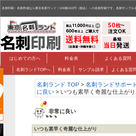
名刺,名刺印刷,名刺作成,特殊名刺,データ入稿 - お客様評価掲示板
名刺印刷・名刺作成なら東京名刺ランド！100枚242円（税込）～の名刺印刷です。名刺サンプル
はじめての方へ
料金表
よくある質問
名刺
ランドTOPへ
料金表
サンプル請求
よくある質
名刺ランド TOP
>
名刺ランドサポー
に良い
> いつも素早く奇麗な仕上がり
非常に良い
いつも素早く奇麗な仕上がり