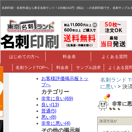
名刺,名刺印刷,名刺作成,特殊名刺,データ入稿 - お客様評価掲示板
名刺印刷・名刺作成なら東京名刺ランド！100枚242円（税込）～の名刺印刷です。名刺サンプル
はじめての方へ
料金表
よくある質問
名刺
ランドTOPへ
料金表
サンプル請求
よくある質
お客様評価掲示板トッ
名刺ランド T
プへ
に悪い
> 決
カテゴリー
非常に良い(69)
非常に悪
良い(13)
普通(5)
悪い(8)
決済方法が
非常に悪い(4)
その他の掲示板