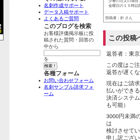
少量の注文の場合
名刺作成サポート
金曜日の１５時以
データ入稿サポート
投稿者：針 さん
よくあるご質問
このブログを検索
お客様評価掲示板に投
この投稿
稿された質問・回答の
中から
返答者：東京
を
この度はご注
返答が遅くな
各種フォーム
お問い合わせフォーム
現在はご請求
名刺サンプル請求フォ
払いができる
ーム
決済システム
も可能）
3000円未
は
検討させてい
申し訳ござい