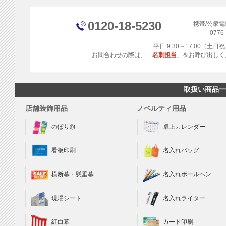
0120-18-5230
携帯/公衆
0776
平日 9:30～17:00（土
お問合わせの際は、「
名刺担当
」をお呼び出しく
取扱い商品一
店舗装飾用品
ノベルティ用品
のぼり旗
卓上カレンダー
看板印刷
名入れバッグ
横断幕・懸垂幕
名入れボールペン
現場シート
名入れライター
カード印刷
紅白幕