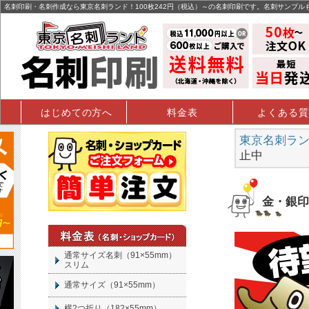
名刺印刷・名刺作成なら東京名刺ランド！100枚242円（税込）～の名刺印刷です。名刺サンプル
はじめての方へ
料金表
よくある質
東京名刺ランド
止中
金・銀印
通常サイズ名刺（91×55mm）
スリム
通常サイズ（91×55mm）
横2つ折り（182×55mm）