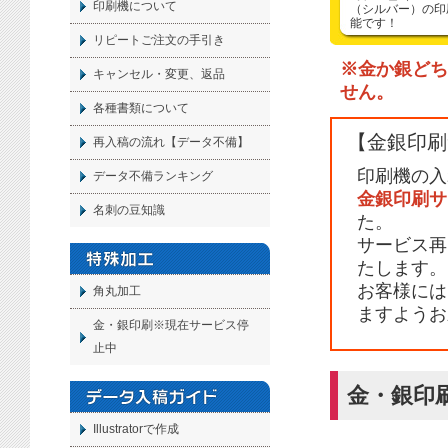
印刷機について
（シルバー）の印
能です！
リピートご注文の手引き
※金か銀どち
キャンセル・変更、返品
せん。
各種書類について
【金銀印刷
再入稿の流れ【データ不備】
印刷機の入
データ不備ランキング
金銀印刷サ
名刺の豆知識
た。
サービス再
たします。
お客様には
角丸加工
ますようお
金・銀印刷※現在サービス停
止中
金・銀印
Illustratorで作成