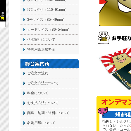
縦2つ折り（110×91mm）
3号サイズ（85×49mm）
カードサイズ（86×54mm）
ベタ塗りについて
特殊用紙追加料金
ご注文の流れ
ご注文方法について
料金について
お支払方法について
配送・納期・送料について
箔押し・シルク印
名刺
用紙について
られない、たった
で、金色（ゴール