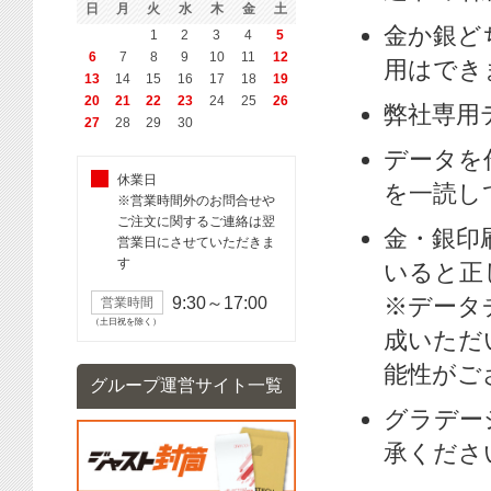
日
月
火
水
木
金
土
金か銀ど
1
2
3
4
5
6
7
8
9
10
11
12
用はでき
13
14
15
16
17
18
19
20
21
22
23
24
25
26
弊社専用
27
28
29
30
データを
休業日
を一読し
※営業時間外のお問合せや
ご注文に関するご連絡は翌
金・銀印
営業日にさせていただきま
す
いると正
※データ
9:30～17:00
営業時間
（土日祝を除く）
成いただ
能性がご
グループ運営サイト一覧
グラデー
承くださ