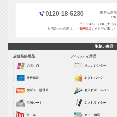
0120-18-5230
携帯/公衆
0776
平日 9:30～17:00（土
お問合わせの際は、「
名刺担当
」をお呼び出しく
取扱い商品一
店舗装飾用品
ノベルティ用品
のぼり旗
卓上カレンダー
看板印刷
名入れバッグ
横断幕・懸垂幕
名入れボールペン
現場シート
名入れライター
カード印刷
紅白幕