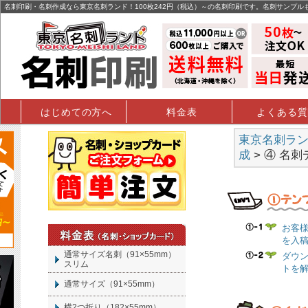
名刺印刷・名刺作成なら東京名刺ランド！100枚242円（税込）～の名刺印刷です。名刺サンプル
はじめての方へ
料金表
よくある質
東京名刺ランド
成
> ④
名刺
お客
を入
通常サイズ名刺（91×55mm）
ダウ
スリム
トを
通常サイズ（91×55mm）
横2つ折り（182×55mm）