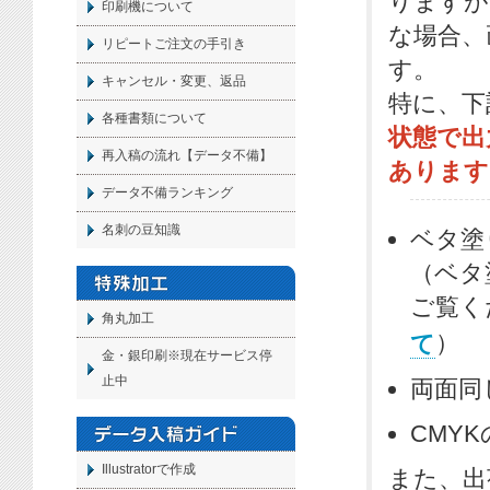
りますが
印刷機について
な場合、
リピートご注文の手引き
す。
キャンセル・変更、返品
特に、下
各種書類について
状態で出
再入稿の流れ【データ不備】
あります
データ不備ランキング
名刺の豆知識
ベタ塗
（ベタ
ご覧く
角丸加工
）
て
金・銀印刷※現在サービス停
止中
両面同
CMY
Illustratorで作成
また、出