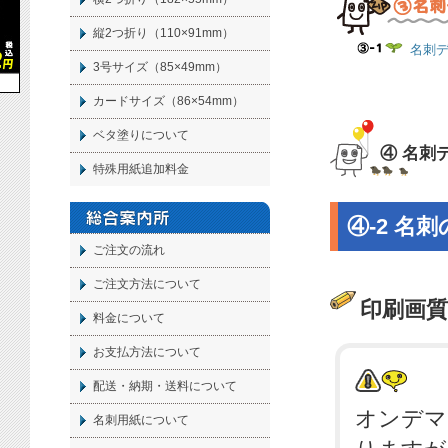
縦2つ折り（110×91mm）
名刺
3号サイズ（85×49mm）
カードサイズ（86×54mm）
ベタ塗りについて
④ 名刺
特殊用紙追加料金
④-2 名
ご注文の流れ
ご注文方法について
印刷画
料金について
お支払方法について
配送・納期・送料について
オンデマ
名刺
用紙について