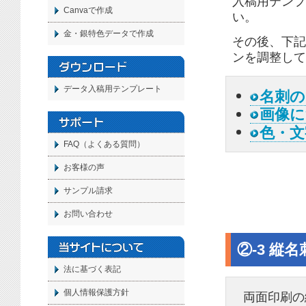
入稿用テンプ
Canvaで作成
い。
金・銀特色データで作成
その後、下記
ンを調整して
データ入稿用テンプレート
名刺
の
画像に
色・文
FAQ（よくある質問）
お客様の声
サンプル請求
お問い合わせ
②-3 縦
法に基づく表記
個人情報保護方針
両面印刷の