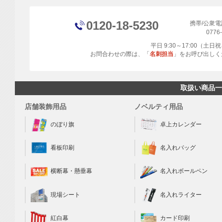
0120-18-5230
携帯/公衆
0776
平日 9:30～17:00（土
お問合わせの際は、「
名刺担当
」をお呼び出しく
取扱い商品一
店舗装飾用品
ノベルティ用品
のぼり旗
卓上カレンダー
看板印刷
名入れバッグ
横断幕・懸垂幕
名入れボールペン
現場シート
名入れライター
カード印刷
紅白幕