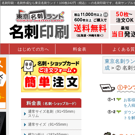
名刺印刷・名刺作成なら東京名刺ランド！100枚242円（税込）～の名刺印刷です。名刺サンプル
はじめての方へ
料金表
よくある質
東京名刺ランド
成
> ②
名刺
お客
を入
通常サイズ名刺（91×55mm）
ダウ
スリム
トを
通常サイズ（91×55mm）
横2つ折り（182×55mm）