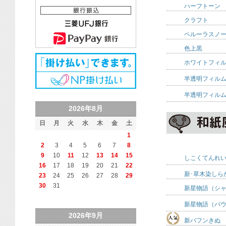
ハーフトーン
クラフト
ペルーラスノ
色上黒
ホワイトフィ
半透明フィル
半透明フィル
2026年8月
日
月
火
水
木
金
土
1
2
3
4
5
6
7
8
9
10
11
12
13
14
15
しこくてんれ
16
17
18
19
20
21
22
新･草木染しら
23
24
25
26
27
28
29
30
31
新星物語（シ
新星物語（パ
2026年9月
新バフンきぬ