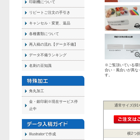
印刷機について
リピートご注文の手引き
キャンセル・変更、返品
各種書類について
再入稿の流れ【データ不備】
データ不備ランキング
※ご覧頂いている環
名刺の豆知識
合い・風合いが異な
す。
角丸加工
金・銀印刷※現在サービス停
通常サイズ(91×
止中
横2つ折
Illustratorで作成