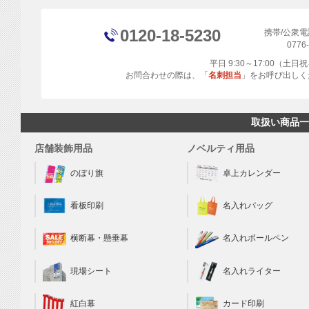
0120-18-5230
携帯/公衆
0776
平日 9:30～17:00（土
お問合わせの際は、「
名刺担当
」をお呼び出しく
取扱い商品一
店舗装飾用品
ノベルティ用品
のぼり旗
卓上カレンダー
看板印刷
名入れバッグ
横断幕・懸垂幕
名入れボールペン
現場シート
名入れライター
カード印刷
紅白幕