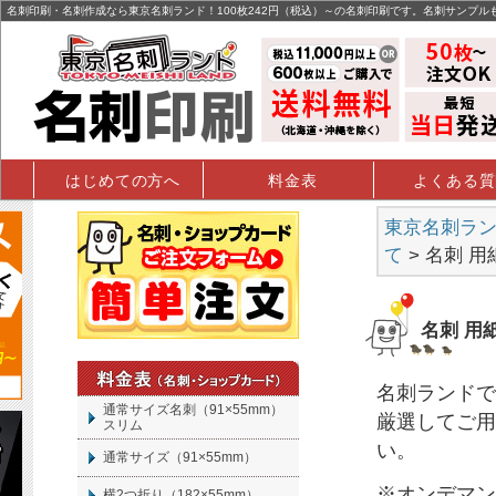
名刺印刷・名刺作成なら東京名刺ランド！100枚242円（税込）～の名刺印刷です。名刺サンプル
はじめての方へ
料金表
よくある質
東京名刺ランド
て
> 名刺 
名刺 用
名刺
ランドで
通常サイズ名刺（91×55mm）
厳選してご用
スリム
い。
通常サイズ（91×55mm）
※オンデマン
横2つ折り（182×55mm）