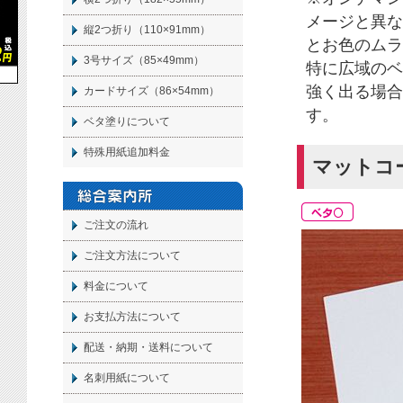
メージと異な
縦2つ折り（110×91mm）
とお色のムラ
3号サイズ（85×49mm）
特に広域のベ
強く出る場合
カードサイズ（86×54mm）
す。
ベタ塗りについて
特殊用紙追加料金
マットコ
ご注文の流れ
ご注文方法について
料金について
お支払方法について
配送・納期・送料について
名刺
用紙について